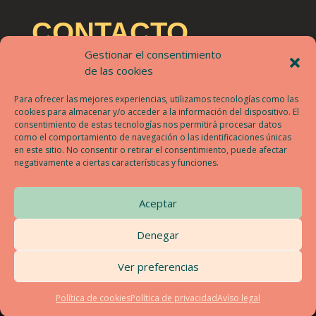
CONTACTO
Gestionar el consentimiento
festribalt@festribalt.com
de las cookies
Un proyecto de Nova Lux Artean
Para ofrecer las mejores experiencias, utilizamos tecnologías como las
cookies para almacenar y/o acceder a la información del dispositivo. El
consentimiento de estas tecnologías nos permitirá procesar datos
como el comportamiento de navegación o las identificaciones únicas
POLÍTICA DE PRIVACIDAD
en este sitio. No consentir o retirar el consentimiento, puede afectar
AVÍSO LEGAL
negativamente a ciertas características y funciones.
POLÍTICA DE COOKIES
Aceptar
Denegar
Ver preferencias
Diseñado por el equipo de
Nova Lux
Artean
Política de cookies
Política de privacidad
Avíso legal