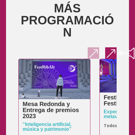
MÁS
PROGRAMACIÓ
N
FestRibGa
FestRibVe
Mesa Redonda y
Entrega de premios
Experiencias 
2023
metaverso
“Inteligencia artificial,
Todos los días
música y patrimonio”