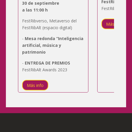
FestRibverso
,
30 de septiembre
FestRibAlt (espac
a las 11:00 h
FestRibverso, Metaverso del
Más info
FestRibAlt (espacio digital)
-
Mesa redonda “Inteligencia
artificial, música y
patrimonio
-
ENTREGA DE PREMIOS
FestRibAlt Awards 2023
Más info