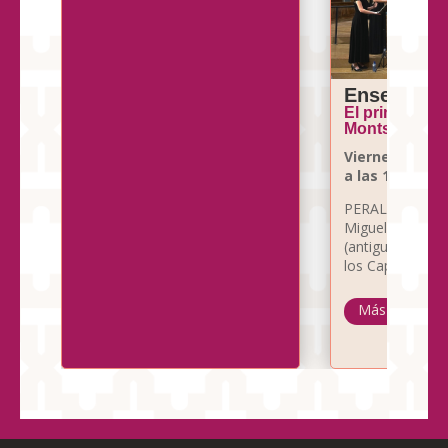
Ensemble 
El primer Re
Montserrat
Viernes 3 de 
a las 19:00 ho
PERALTA, Basíli
Miguel
(antiguo conven
los Capuchinos)
Más info