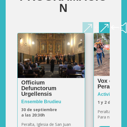
N
Vox et Cor
Officium
Peralta
Defunctorum
Urgellensis
Actividad fami
Ensemble Brudieu
1 y 2 de octub
30 de septiembre
Peralta, Casa de
a las 20:30h
Para niñas/os d
Peralta, Iglesia de San Juan